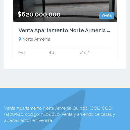
$620.000.000
Venta
Venta Apartamento Norte Armenia QuindÍO (COL) COD: 9521531
Norte Armenia
3
2
m²
Venta Apartamento Norte Armenia Quindío (COL) COD:
9408646, código: 9408646. Venta y arriendo de casas y
apartamentos en Pereira