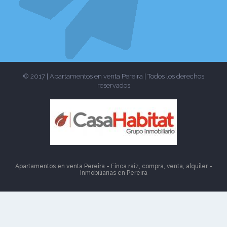
© 2017 | Apartamentos en venta Pereira | Todos los derechos
reservados
Apartamentos en venta Pereira - Finca raíz, compra, venta, alquiler -
Inmobiliarias en
Pereira