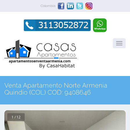
Colombia
Venta Apartamento Norte Armenia
Quindío (COL) COD: 9408646
1 / 12