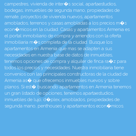
campestres, vivienda de inter�s social, apartaestudios,
bodegas, inmuebles de segunda mano, propiedades de
remate, proyectos de vivienda nuevos, apartamentos
amoblados, terrenos y casas amobladas a los precios m�s
econ�micos en la ciudad. Casas y apartamentos Armenia es
el portal inmobiliario de compra y arriendos con la oferta
inmobiliaria m�s completa de la ciudad. Busque los
apartamentos en Armenia que mas se adapten a sus
necesidades en nuestra base de datos de inmuebles,
tenemos opciones de compra y alquiler de finca ra�z para
todos los precios y necesidades. Nuestra inmobiliaria tiene
convenios con las principales constructoras de la ciudad de
Armenia as� que ofrecemos inmuebles nuevos y sobre
planos. Si est� buscando apartamentos en Armenia tenemos
un gran listado de opciones, tenemos apartaestudios,
inmuebles de lujo, d�plex, amoblados, propiedades de
segunda mano, penthouses y apartamentos econ�micos.