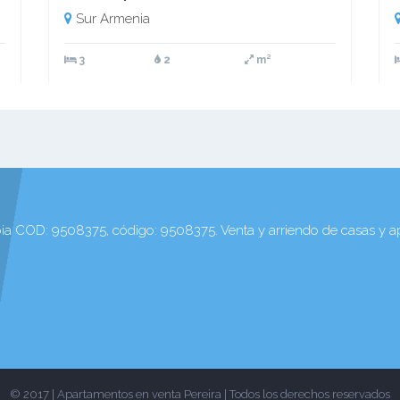
Sur Armenia
3
2
m²
a COD: 9508375, código: 9508375. Venta y arriendo de casas y a
© 2017 | Apartamentos en venta Pereira | Todos los derechos reservados