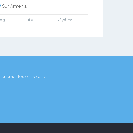
Sur Armenia
3
2
76 m²
partamentos en Pereira